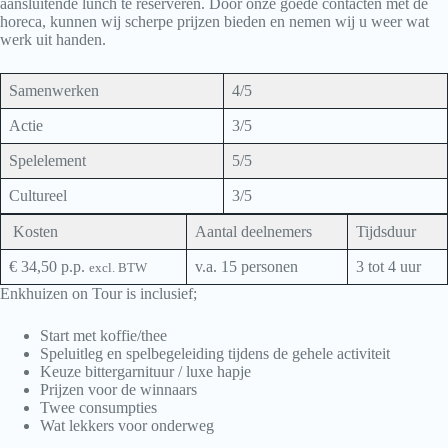
aansluitende lunch te reserveren. Door onze goede contacten met de
horeca, kunnen wij scherpe prijzen bieden en nemen wij u weer wat
werk uit handen.
Samenwerken
4/5
Actie
3/5
Spelelement
5/5
Cultureel
3/5
Kosten
Aantal deelnemers
Tijdsduur
€ 34,50 p.p.
v.a. 15 personen
3 tot 4 uur
excl. BTW
Enkhuizen on Tour is inclusief;
Start met koffie/thee
Speluitleg en spelbegeleiding tijdens de gehele activiteit
Keuze bittergarnituur / luxe hapje
Prijzen voor de winnaars
Twee consumpties
Wat lekkers voor onderweg